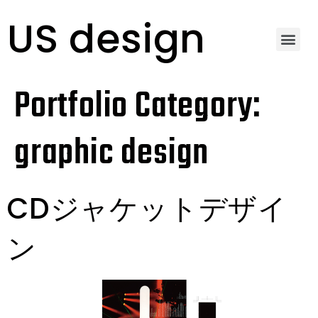
US design
Portfolio Category:
graphic design
CDジャケットデザイ
ン